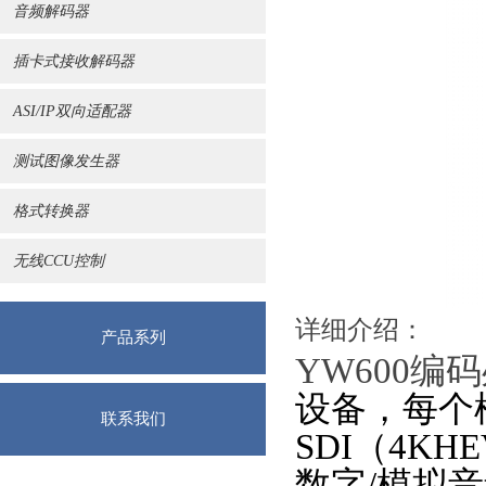
音频解码器
插卡式接收解码器
ASI/IP双向适配器
测试图像发生器
格式转换器
无线CCU控制
详细介绍：
产品系列
YW600编
设备
，
每个
联系我们
SDI（4KH
数字
/模拟