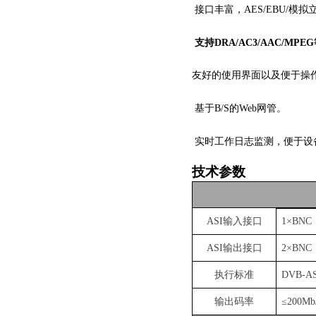
接口丰富，
AES/EBU
/模拟立
支持
DRA/AC3/AAC/MP
友好的使用界面以及便于操
基于
B/S
的
Web
网管。
实时工作日志监测，便于设
技术参数
ASI输入
接口
1
×
BNC
ASI输出
接口
2
×
BNC
执行标准
DVB-AS
输出码率
≤200Mb