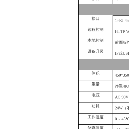
接口
1
×
RJ-45
远程控制
HTTP W
本地控制
前面板
设备升级
IP
或
US
体积
450*35
重量
净重
4
K
电源
AC 90V
功耗
24W
（
工作温度
0 ~ 45
储存温度