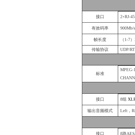
接口
2
×
RJ-45
有效码率
9
00Mb/s
帧长度
（
1-7
）
传输协议
UDP/R
MPEG-1 
标准
CHANN
接口
8组
XL
输出音频模式
Left
，
R
接口
8路
AES